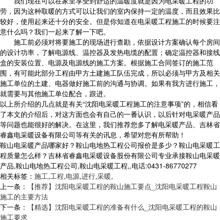
我们现在可以在家里享受到舒适的温暖度就是因为电采暖工程的功
劳，因为这种取暖的方式可以让我们的室内保持一定的温度，而且效果比
较好，使用起来还十分的安全。但是你知道在电采暖工程施工的时候要注
意什么吗？我们一起来了解一下吧。
施工前必须对将要施工的现场进行查勘，依据设计方案确认每个房间
的设计功率，了解电源线、温控器及发热电缆的配置；确定温控器和接线
盒的安装位置、电源及电源线的施工方案。根据施工合同签订的施工范
围，有可能此部分工程由甲方土建施工队伍完成，所以必须与甲方及相关
施工单位的土建、电器做好施工前的沟通与协调。如果有我方进行施工，
就需要与其他施工单位配合，跟进。
以上所介绍的几点就是有关“沈阳电采暖工程施工的注意事项”的，相信看
了本文的介绍后，对这方面也会有自己的一番认识，以后针对电采暖产品
等问题也能很好的解决。在这里，我们推荐您多了解电采暖产品、吉林省
睿鑫电采暖设备有限公司等有关的讯息，希望对您有所帮助！
鞍山电采暖产品哪家好？鞍山电地热工程公司报价是多少？鞍山电采暖工
程质量怎么样？吉林省睿鑫电采暖设备股份有限公司专业承接鞍山电采暖
产品,鞍山电地热工程公司,鞍山电采暖工程,,电话:0431-86770277
相关标签：
施工
,
工程
,
电源
,
进行
,
采暖
,
上一条：
【推荐】沈阳电采暖工程的鞍山施工要点_沈阳电采暖工程鞍山
施工的主要方法
下一条：
【精选】沈阳电采暖工程的准备有什么_沈阳电采暖工程的鞍山
施工要求