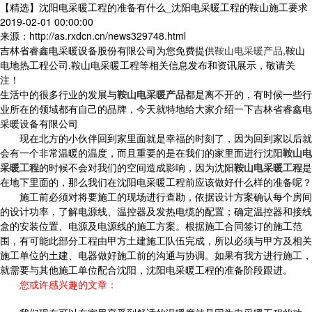
【精选】沈阳电采暖工程的准备有什么_沈阳电采暖工程的鞍山施工要求
2019-02-01 00:00:00
来源：http://as.rxdcn.cn/news329748.html
吉林省睿鑫电采暖设备股份有限公司为您免费提供
鞍山电采暖产品
,鞍山
电地热工程公司,鞍山电采暖工程等相关信息发布和资讯展示，敬请关
注！
生活中的很多行业的发展与
鞍山电采暖产品
都是离不开的，有时候一些行
业所在的领域都有自己的品牌，今天就特地给大家介绍一下吉林省睿鑫电
采暖设备有限公司
现在北方的小伙伴回到家里面就是幸福的时刻了，因为回到家以后就
会有一个非常温暖的温度，而且重要的是在我们的家里面进行沈阳
鞍山电
采暖工程
的时候不会对我们的空间造成影响，因为沈阳
鞍山电采暖工程
是
在地下里面的，那么我们在沈阳电采暖工程前应该做好什么样的准备呢？
施工前必须对将要施工的现场进行查勘，依据设计方案确认每个房间
的设计功率，了解电源线、温控器及发热电缆的配置；确定温控器和接线
盒的安装位置、电源及电源线的施工方案。根据施工合同签订的施工范
围，有可能此部分工程由甲方土建施工队伍完成，所以必须与甲方及相关
施工单位的土建、电器做好施工前的沟通与协调。如果有我方进行施工，
就需要与其他施工单位配合沈阳，沈阳电采暖工程的准备阶段跟进。
您或许感兴趣的文章：