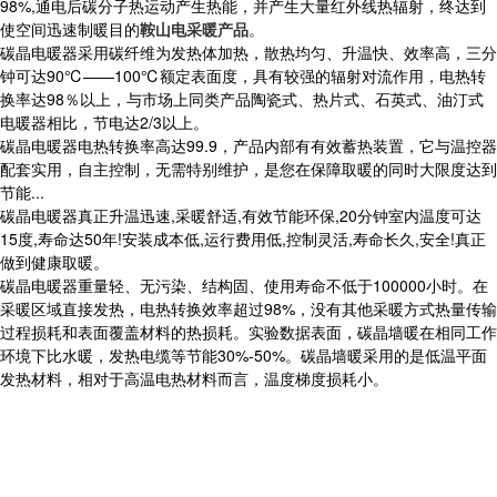
98%,通电后碳分子热运动产生热能，并产生大量红外线热辐射，终达到
使空间迅速制暖目的
鞍山电采暖产品
。
碳晶电暖器采用碳纤维为发热体加热，散热均匀、升温快、效率高，三分
钟可达90℃——100℃额定表面度，具有较强的辐射对流作用，电热转
换率达98％以上，与市场上同类产品陶瓷式、热片式、石英式、油汀式
电暖器相比，节电达2/3以上。
碳晶电暖器电热转换率高达99.9，产品内部有有效蓄热装置，它与温控器
配套实用，自主控制，无需特别维护，是您在保障取暖的同时大限度达到
节能...
碳晶电暖器真正升温迅速,采暖舒适,有效节能环保,20分钟室内温度可达
15度,寿命达50年!安装成本低,运行费用低,控制灵活,寿命长久,安全!真正
做到健康取暖。
碳晶电暖器重量轻、无污染、结构固、使用寿命不低于100000小时。在
采暖区域直接发热，电热转换效率超过98%，没有其他采暖方式热量传输
过程损耗和表面覆盖材料的热损耗。实验数据表面，碳晶墙暖在相同工作
环境下比水暖，发热电缆等节能30%-50%。碳晶墙暖采用的是低温平面
发热材料，相对于高温电热材料而言，温度梯度损耗小。