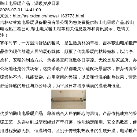
鞍山电采暖产品，温暖岁岁日常
2026-07-01 14:41:00
来源：http://as.rxdcn.cn/news1163773.html
吉林省睿鑫电采暖设备股份有限公司为您免费提供
鞍山电采暖产品
,鞍山
电地热工程公司,鞍山电采暖工程等相关信息发布和资讯展示，敬请关
注！
寒冬时节，一方温润舒适的暖意，是生活质朴的幸福。吉林
鞍山电采暖产
品
作为现代舒适人居的暖心载体，颠覆了传统采暖的枯燥短板，以洁净、
柔和、安稳的制热方式，为各类空间驱散冬日寒凉。无论是居家居所、办
公场地还是公共场馆，这类采暖产品都能灵活适配场景需求，摒弃传统采
暖燥热不均、耗能繁杂、占用空间的弊端，以柔和恒温的制热效果，营造
舒适静谧的居住与办公环境，为平淡日常增添满满的温暖与惬意。
优质的
鞍山电采暖产品
，藏着贴合人居的匠心与温情。产品依托成熟的采
暖工艺，从选材到成型都经过严苛打磨，性能稳定耐用、安全系数高，使
用过程安静无扰、恒温均匀。区别于传统制热设备的生硬升温，电采暖产