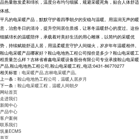
品热量散发柔和绵长，温度分布均匀细腻，规避采暖死角，贴合人体舒适
体感。
平凡的电采暖产品，默默守护着四季朝夕的安稳与温暖。用温润无声的暖
意，治愈冬日的清冷，提升空间居住质感，让寒冬温暖舒心的度过。这份
细腻绵长的温暖陪伴，承载着对美好生活的用心雕琢，以简约的采暖优
势，持续赋能舒适人居，用温柔暖意守护人间烟火，岁岁年年温暖相伴。
鞍山电采暖产品哪家好？鞍山电地热工程公司报价是多少？鞍山电采暖工
程质量怎么样？吉林省睿鑫电采暖设备股份有限公司专业承接鞍山电采暖
产品,鞍山电地热工程公司,鞍山电采暖工程,,电话:0431-86770277
相关标签：
电采暖产品
,
吉林电采暖产品
,
上一条：
鞍山电地热工程公司，温暖人居岁月
下一条：
鞍山电采暖工程，温暖人间朝夕
网站首页
走进我们
新闻中心
产品中心
客户案例
联系我们
筑巢ECMS
首页