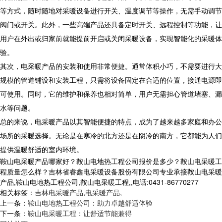
等方式，随时随地对采暖设备进行开关、温度调节等操作，无需手动调节
阀门或开关。此外，一些高端产品还具备定时开关、远程控制等功能，让
用户在外出或归家前就能提前开启或关闭采暖设备，实现智能化的采暖体
验。
其次，电采暖产品的安装和使用非常便捷。通常体积小巧，不需要进行大
规模的管道铺设和安装工程，只需将设备固定在合适的位置，接通电源即
可使用。同时，它的维护和保养也相对简单，用户无需担心管道堵塞、漏
水等问题。
总的来说，电采暖产品以其智能便捷的特点，成为了越来越多家庭和办公
场所的采暖选择。无论是在寒冷的北方还是在阴冷的南方，它都能为人们
提供温暖舒适的室内环境。
鞍山电采暖产品哪家好？鞍山电地热工程公司报价是多少？鞍山电采暖工
程质量怎么样？吉林省睿鑫电采暖设备股份有限公司专业承接鞍山电采暖
产品,鞍山电地热工程公司,鞍山电采暖工程,,电话:0431-86770277
相关标签：
吉林电采暖产品
,
电采暖产品
,
上一条：
鞍山电地热工程公司：助力卓越舒适体验
下一条：
鞍山电采暖工程：让舒适节能兼得