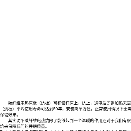
碳纤维电热床板（炕板）可铺设在床上、炕上，通电后即刻加热无需
（炕板）平均使用寿命可达到50年，安装简单方便，正常使用情况下无
保健效果。
其实沈阳碳纤维电热炕除了能够起到一个温暖的作用还对于我们有很
炕来保障我们的睡眠质量。