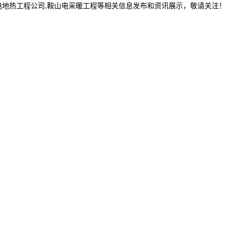
电地热工程公司,鞍山电采暖工程等相关信息发布和资讯展示，敬请关注！