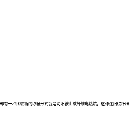
在却有一种比较新的取暖形式就是沈阳
鞍山碳纤维电热炕
，这种沈阳碳纤维