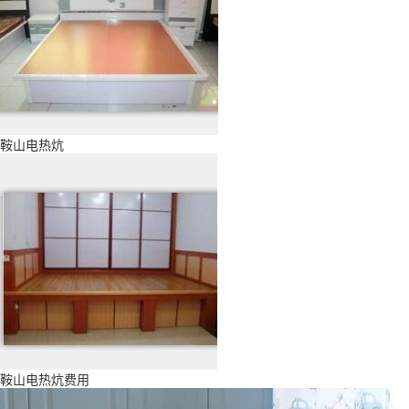
鞍山电热炕
鞍山电热炕费用