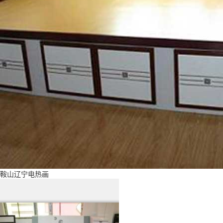
鞍山辽宁电热画