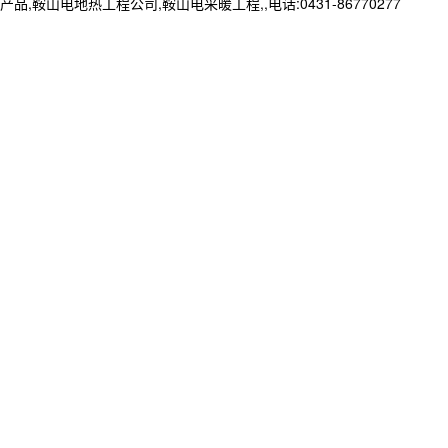
地热工程公司,鞍山电采暖工程,,电话:0431-86770277