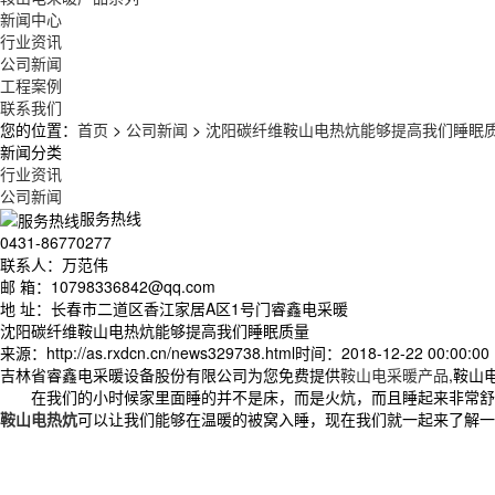
新闻中心
行业资讯
公司新闻
工程案例
联系我们
您的位置：
首页
>
公司新闻
>
沈阳碳纤维鞍山电热炕能够提高我们睡眠
新闻分类
行业资讯
公司新闻
服务热线
0431-86770277
联系人：万范伟
邮 箱：10798336842@qq.com
地 址：长春市二道区香江家居A区1号门睿鑫电采暖
沈阳碳纤维鞍山电热炕能够提高我们睡眠质量
来源：http://as.rxdcn.cn/news329738.html
时间：2018-12-22 00:00:00
吉林省睿鑫电采暖设备股份有限公司为您免费提供
鞍山电采暖产品
,鞍山
在我们的小时候家里面睡的并不是床，而是火炕，而且睡起来非常舒
鞍山电热炕
可以让我们能够在温暖的被窝入睡，现在我们就一起来了解一