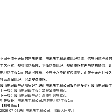
不同于流于表层的制热搭建，电地热工程深耕肌理构造，恪守细腻严谨的
工艺积累，规整温热基底，平衡热量肌理，规避质感参差与结构缺憾，让
电地热工程公司的深层底蕴，不在于浮华的宣传造势，而在于无声且长久
打磨温润肌理，沉淀安稳质感。
鞍山电采暖产品哪家好？鞍山电地热工程公司报价是多少？鞍山电采暖工程质量
上一条：
鞍山电采暖工程：筑暖凝质守初心
下一条：
鞍山电采暖产品：温质相融守本心
相关标签：
电地热工程公司
,
吉林电地热工程公司
,
【相关新闻】
2026-07-06
鞍山电地热工程公司，温暖人居岁月