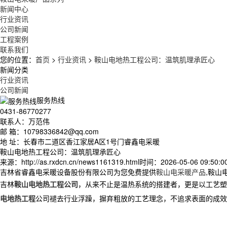
新闻中心
行业资讯
公司新闻
工程案例
联系我们
您的位置：
首页
>
行业资讯
>
鞍山电地热工程公司：温筑肌理承匠心
新闻分类
行业资讯
公司新闻
服务热线
0431-86770277
联系人：万范伟
邮 箱：10798336842@qq.com
地 址：长春市二道区香江家居A区1号门睿鑫电采暖
鞍山电地热工程公司：温筑肌理承匠心
来源：http://as.rxdcn.cn/news1161319.html
时间：2026-05-06 09:50:0
吉林省睿鑫电采暖设备股份有限公司为您免费提供
鞍山电采暖产品
,鞍山
吉林
鞍山电地热工程公司
，从来不止是温热系统的搭建者，更是以工艺塑
电地热工程
公司褪去行业浮躁，摒弃粗放的工艺理念，不追求表面的成效