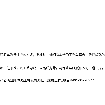
程摒弃敷衍速成的方式，重视每一处细微构造的平衡与契合。依托成熟的
热工程领域。以工艺为尺，以品质为骨，将专注与细腻融入每一道工序，
地热工程公司,鞍山电采暖工程,,电话:0431-86770277