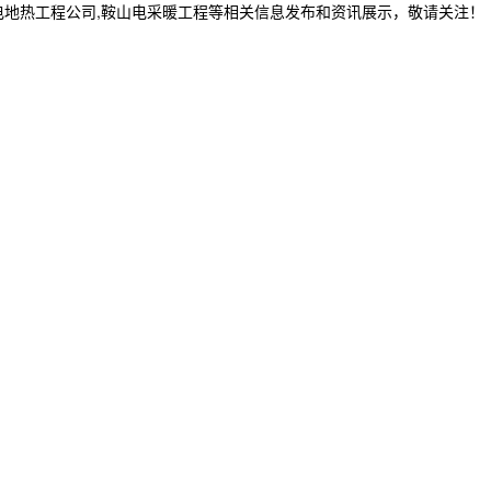
电地热工程公司,鞍山电采暖工程等相关信息发布和资讯展示，敬请关注！