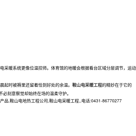
电采暖系统更像位温控师。体育馆的地暖会根据看台区域分层调节，运动
晨起时被褥里还留着恰到好处的余温。
鞍山电采暖工程
的精妙在于它的
不必刻意察觉却始终在场的温柔守护。
地热工程公司,鞍山电采暖工程,,电话:0431-86770277