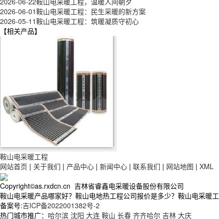
2026-06-22
鞍山电采暖工程，温暖人间朝夕
2026-06-01
鞍山电采暖工程：民生采暖的新方案
2026-05-11
鞍山电采暖工程：筑暖凝质守初心
【相关产品】
鞍山电采暖工程
网站首页
|
关于我们
|
产品中心
|
新闻中心
|
联系我们
|
网站地图
|
XML
Copyright©as.rxdcn.cn 吉林省睿鑫电采暖设备股份有限公司
鞍山电采暖产品哪家好？鞍山电地热工程公司报价是多少？鞍山电采暖工程质
备案号:
吉ICP备2022001382号-2
热门城市推广：
哈尔滨
沈阳
大连
鞍山
长春
齐齐哈尔
吉林
大庆