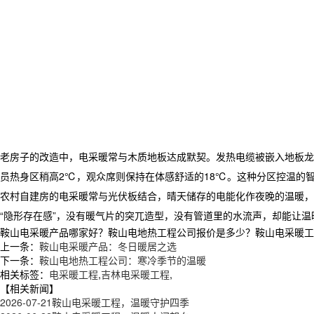
老房子的改造中，电采暖常与木质地板达成默契。发热电缆被嵌入地板龙
员热身区稍高2℃，观众席则保持在体感舒适的18℃。这种分区控温的
农村自建房的电采暖常与光伏板结合，晴天储存的电能化作夜晚的温暖，
“隐形存在感”，没有暖气片的突兀造型，没有管道里的水流声，却能让
鞍山电采暖产品哪家好？鞍山电地热工程公司报价是多少？鞍山电采暖工程质量
上一条：
鞍山电采暖产品：冬日暖居之选
下一条：
鞍山电地热工程公司：寒冷季节的温暖
相关标签：
电采暖工程
,
吉林电采暖工程
,
【相关新闻】
2026-07-21
鞍山电采暖工程，温暖守护四季