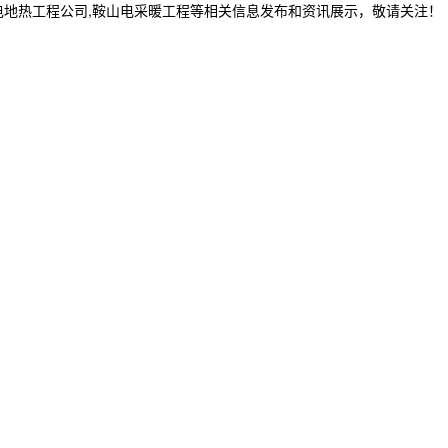
电地热工程公司,鞍山电采暖工程等相关信息发布和资讯展示，敬请关注！