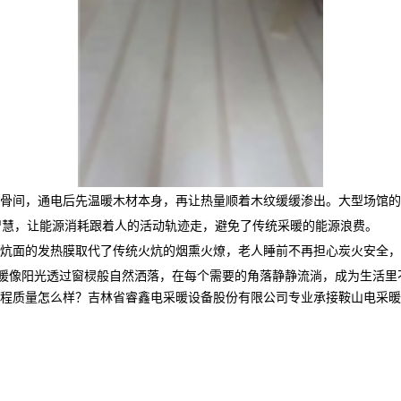
骨间，通电后先温暖木材本身，再让热量顺着木纹缓缓渗出。大型场馆的
智慧，让能源消耗跟着人的活动轨迹走，避免了传统采暖的能源浪费。
炕面的发热膜取代了传统火炕的烟熏火燎，老人睡前不再担心炭火安全，
温暖像阳光透过窗棂般自然洒落，在每个需要的角落静静流淌，成为生活里
怎么样？吉林省睿鑫电采暖设备股份有限公司专业承接鞍山电采暖产品,鞍山电