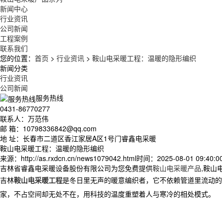
新闻中心
行业资讯
公司新闻
工程案例
联系我们
您的位置：
首页
>
行业资讯
>
鞍山电采暖工程：温暖的隐形编织
新闻分类
行业资讯
公司新闻
服务热线
0431-86770277
联系人：万范伟
邮 箱：10798336842@qq.com
地 址：长春市二道区香江家居A区1号门睿鑫电采暖
鞍山电采暖工程：温暖的隐形编织
来源：http://as.rxdcn.cn/news1079042.html
时间：2025-08-01 09:40:0
吉林省睿鑫电采暖设备股份有限公司为您免费提供
鞍山电采暖产品
,鞍山
吉林
鞍山电采暖工程
是冬日里无声的暖意编织者，它不依赖管道里流动
家，不占空间却无处不在，用科技的温度重塑着人与寒冷的相处模式。