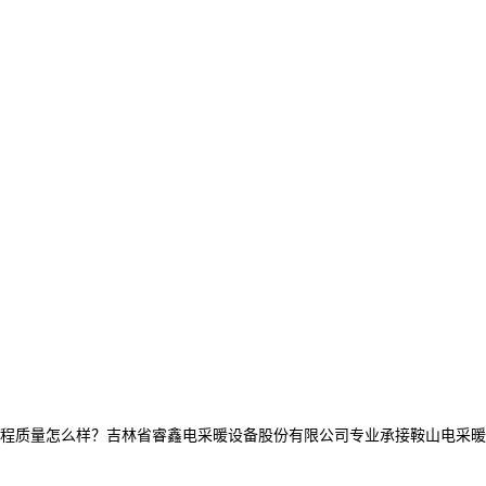
量怎么样？吉林省睿鑫电采暖设备股份有限公司专业承接鞍山电采暖产品,鞍山