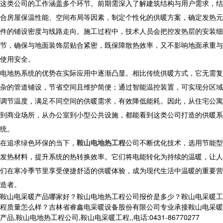
这类公司的工作涵盖多个环节。前期需深入了解建筑结构与用户需求，结
合房屋保温性能、空间布局等因素，制定个性化的供暖方案，确定发热元
件的铺设密度与线路走向。施工过程中，技术人员会把控发热层的安装细
节，确保与地面装饰层贴合紧密，既保障散热效率，又不影响地面承重与
使用安全。
电地热系统的优势在实际应用中逐渐凸显。相比传统供暖方式，它无需复
杂的管道铺设，节省空间且维护简便；通过智能温控装置，可实现分区域
调节温度，满足不同空间的供暖需求，有效降低能耗。因此，从住宅公寓
到商业场所，从办公室到小型公共设施，都能看到这类公司打造的供暖系
统。
在追求绿色环保的当下，
鞍山电地热工程
公司不断优化技术，选用节能型
发热材料，提升系统的热转换效率。它们将电能转化为持续的温暖，让人
们在寒冷季节里享受便捷舒适的供暖体验，成为现代生活中温暖的重要营
造者。
鞍山电采暖产品哪家好？鞍山电地热工程公司报价是多少？鞍山电采暖工
程质量怎么样？吉林省睿鑫电采暖设备股份有限公司专业承接鞍山电采暖
产品,鞍山电地热工程公司,鞍山电采暖工程,,电话:0431-86770277