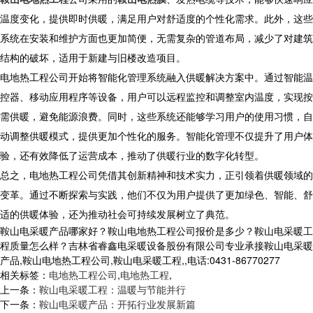
温度变化，提供即时供暖，满足用户对舒适度的个性化需求。此外，这些
系统在安装和维护方面也更加简便，无需复杂的管道布局，减少了对建筑
结构的破坏，适用于新建与旧楼改造项目。
电地热工程公司开始将智能化管理系统融入供暖解决方案中。通过智能温
控器、移动应用程序等设备，用户可以远程监控和调整室内温度，实现按
需供暖，避免能源浪费。同时，这些系统还能够学习用户的使用习惯，自
动调整供暖模式，提供更加个性化的服务。智能化管理不仅提升了用户体
验，还有效降低了运营成本，推动了供暖行业的数字化转型。
总之，电地热工程公司凭借其创新精神和技术实力，正引领着供暖领域的
变革。通过不断探索与实践，他们不仅为用户提供了更加绿色、智能、舒
适的供暖体验，还为推动社会可持续发展树立了典范。
鞍山电采暖产品哪家好？鞍山电地热工程公司报价是多少？鞍山电采暖工
程质量怎么样？吉林省睿鑫电采暖设备股份有限公司专业承接鞍山电采暖
产品,鞍山电地热工程公司,鞍山电采暖工程,,电话:0431-86770277
相关标签：
电地热工程公司
,
电地热工程
,
上一条：
鞍山电采暖工程：温暖与节能并行
下一条：
鞍山电采暖产品：开拓行业发展新篇