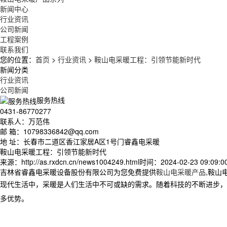
新闻中心
行业资讯
公司新闻
工程案例
联系我们
您的位置：
首页
>
行业资讯
>
鞍山电采暖工程：引领节能新时代
新闻分类
行业资讯
公司新闻
服务热线
0431-86770277
联系人：万范伟
邮 箱：10798336842@qq.com
地 址：长春市二道区香江家居A区1号门睿鑫电采暖
鞍山电采暖工程：引领节能新时代
来源：http://as.rxdcn.cn/news1004249.html
时间：2024-02-23 09:09:0
吉林省睿鑫电采暖设备股份有限公司为您免费提供
鞍山电采暖产品
,鞍山
现代生活中，采暖是人们生活中不可或缺的需求。随着科技的不断进步，
多优势。