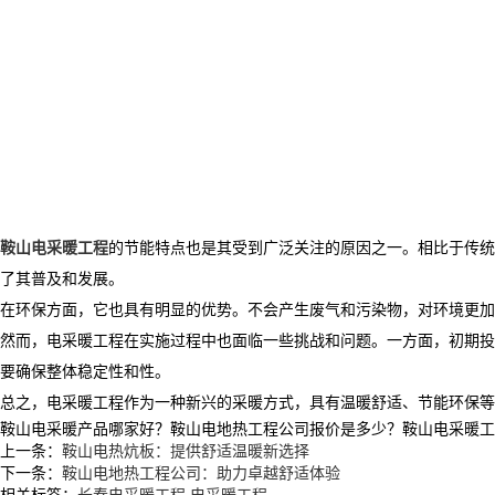
鞍山电采暖工程
的节能特点也是其受到广泛关注的原因之一。相比于传统
了其普及和发展。
在环保方面，它也具有明显的优势。不会产生废气和污染物，对环境更加
然而，电采暖工程在实施过程中也面临一些挑战和问题。一方面，初期投
要确保整体稳定性和性。
总之，电采暖工程作为一种新兴的采暖方式，具有温暖舒适、节能环保等
鞍山电采暖产品哪家好？鞍山电地热工程公司报价是多少？鞍山电采暖工程质量
上一条：
鞍山电热炕板：提供舒适温暖新选择
下一条：
鞍山电地热工程公司：助力卓越舒适体验
相关标签：
长春电采暖工程
,
电采暖工程
,