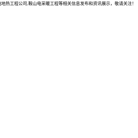
电地热工程公司,鞍山电采暖工程等相关信息发布和资讯展示，敬请关注！